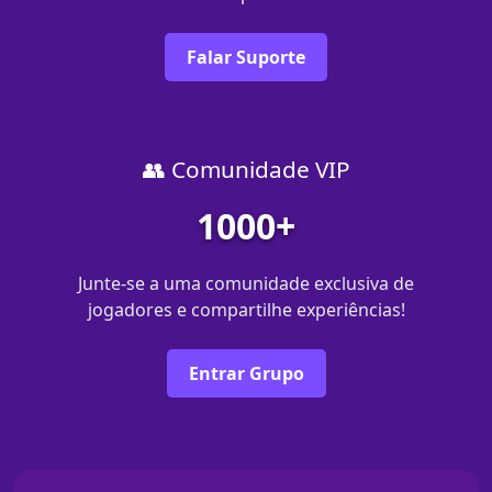
Falar Suporte
👥 Comunidade VIP
1000+
Junte-se a uma comunidade exclusiva de
jogadores e compartilhe experiências!
Entrar Grupo