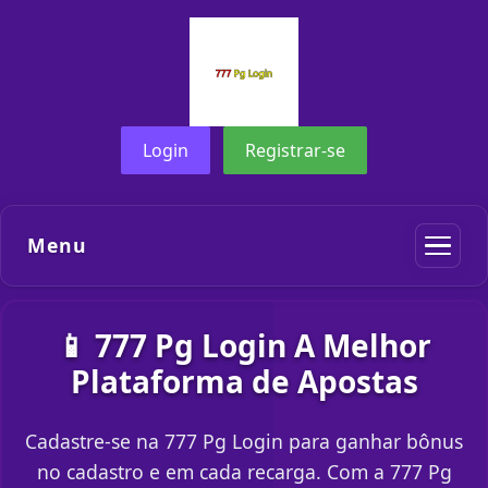
Login
Registrar-se
Menu
📱 777 Pg Login A Melhor
Plataforma de Apostas
Cadastre-se na 777 Pg Login para ganhar bônus
no cadastro e em cada recarga. Com a 777 Pg