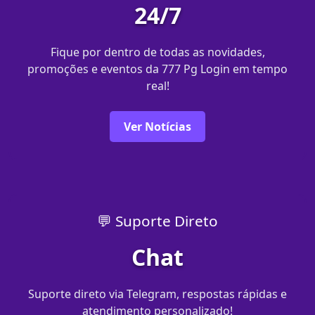
24/7
Fique por dentro de todas as novidades,
promoções e eventos da 777 Pg Login em tempo
real!
Ver Notícias
💬 Suporte Direto
Chat
Suporte direto via Telegram, respostas rápidas e
atendimento personalizado!