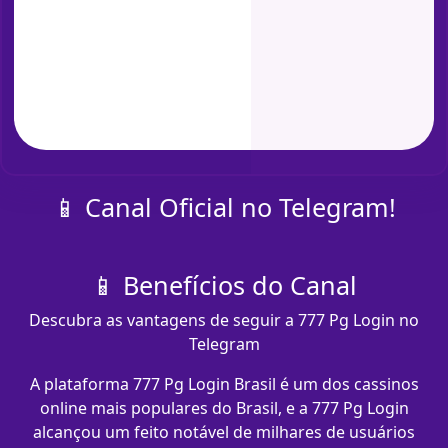
📱 Canal Oficial no Telegram!
📱 Benefícios do Canal
Descubra as vantagens de seguir a 777 Pg Login no
Telegram
A plataforma 777 Pg Login Brasil é um dos cassinos
online mais populares do Brasil, e a 777 Pg Login
alcançou um feito notável de milhares de usuários