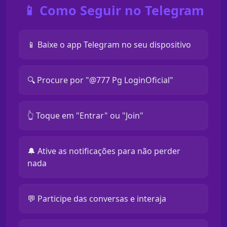
📱 Como Seguir no Telegram
📱 Baixe o app Telegram no seu dispositivo
🔍 Procure por "@777 Pg LoginOficial"
👆 Toque em "Entrar" ou "Join"
🔔 Ative as notificações para não perder
nada
💬 Participe das conversas e interaja