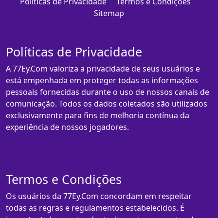
Políticas de Privacidade
Termos e Condições
Sitemap
Políticas de Privacidade
A 77Ey.Com valoriza a privacidade de seus usuários e
está empenhada em proteger todas as informações
pessoais fornecidas durante o uso de nossos canais de
comunicação. Todos os dados coletados são utilizados
exclusivamente para fins de melhoria contínua da
experiência de nossos jogadores.
Termos e Condições
Os usuários da 77Ey.Com concordam em respeitar
todas as regras e regulamentos estabelecidos. É