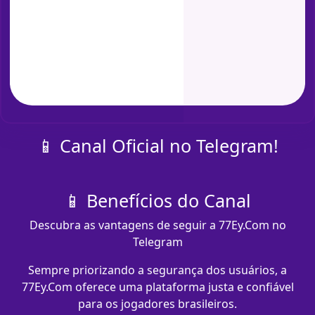
📱 Canal Oficial no Telegram!
📱 Benefícios do Canal
Descubra as vantagens de seguir a 77Ey.Com no
Telegram
Sempre priorizando a segurança dos usuários, a
77Ey.Com oferece uma plataforma justa e confiável
para os jogadores brasileiros.