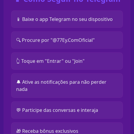
📱 Baixe o app Telegram no seu dispositivo
🔍 Procure por "@77Ey.ComOficial"
👆 Toque em "Entrar" ou "Join"
🔔 Ative as notificações para não perder
nada
💬 Participe das conversas e interaja
🎁 Receba bônus exclusivos