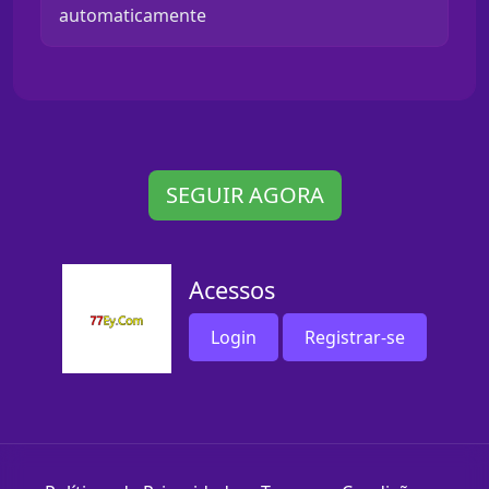
automaticamente
SEGUIR AGORA
Acessos
Login
Registrar-se