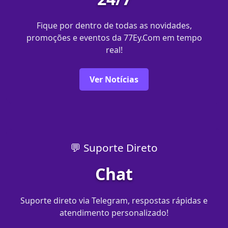
Fique por dentro de todas as novidades,
promoções e eventos da 77Ey.Com em tempo
real!
Ver Notícias
💬 Suporte Direto
Chat
Suporte direto via Telegram, respostas rápidas e
atendimento personalizado!