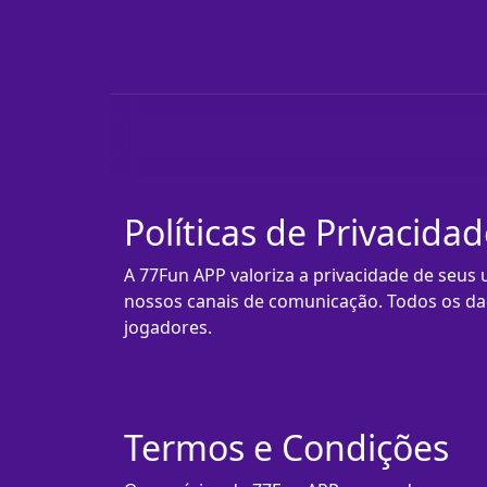
Políticas de Privacida
A 77Fun APP valoriza a privacidade de seus
nossos canais de comunicação. Todos os dad
jogadores.
Termos e Condições