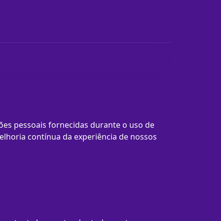
ões pessoais fornecidas durante o uso de
elhoria contínua da experiência de nossos