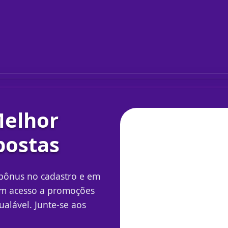
Melhor
postas
bônus no cadastro e em
em acesso a promoções
ualável. Junte-se aos