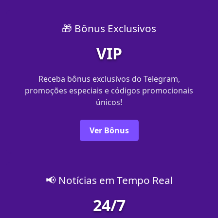
🎁 Bônus Exclusivos
VIP
Receba bônus exclusivos do Telegram,
promoções especiais e códigos promocionais
únicos!
Ver Bônus
📢 Notícias em Tempo Real
24/7