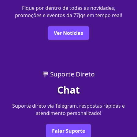
Fique por dentro de todas as novidades,
promoções e eventos da 77Jgs em tempo real!
Ver Notícias
💬 Suporte Direto
Chat
Suporte direto via Telegram, respostas rápidas e
atendimento personalizado!
Falar Suporte