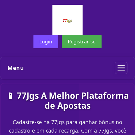
Login
Registrar-se
Menu
📱 77Jgs A Melhor Plataforma
de Apostas
Cadastre-se na 77Jgs para ganhar bônus no
cadastro e em cada recarga. Com a 77Jgs, você