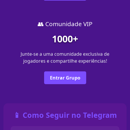
👥 Comunidade VIP
1000+
Junte-se a uma comunidade exclusiva de
jogadores e compartilhe experiências!
Entrar Grupo
📱 Como Seguir no Telegram