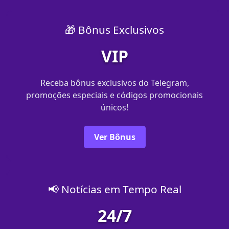
🎁 Bônus Exclusivos
VIP
Receba bônus exclusivos do Telegram,
promoções especiais e códigos promocionais
únicos!
Ver Bônus
📢 Notícias em Tempo Real
24/7