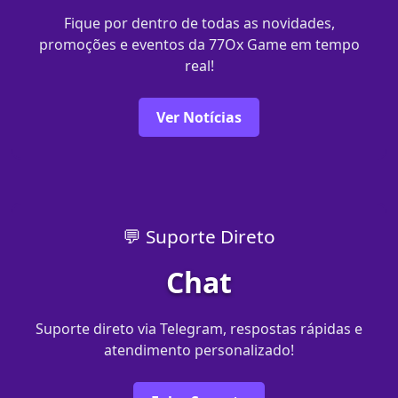
Fique por dentro de todas as novidades,
promoções e eventos da 77Ox Game em tempo
real!
Ver Notícias
💬 Suporte Direto
Chat
Suporte direto via Telegram, respostas rápidas e
atendimento personalizado!