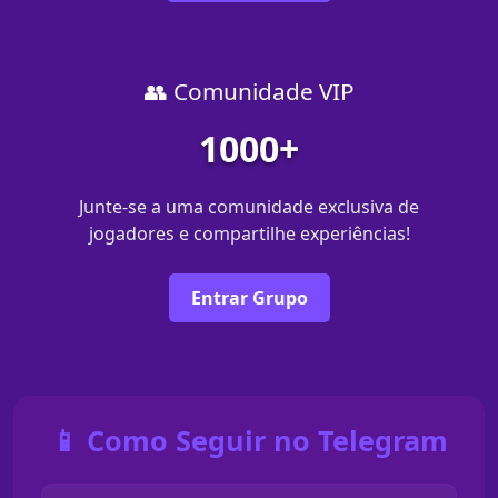
👥 Comunidade VIP
1000+
Junte-se a uma comunidade exclusiva de
jogadores e compartilhe experiências!
Entrar Grupo
📱 Como Seguir no Telegram