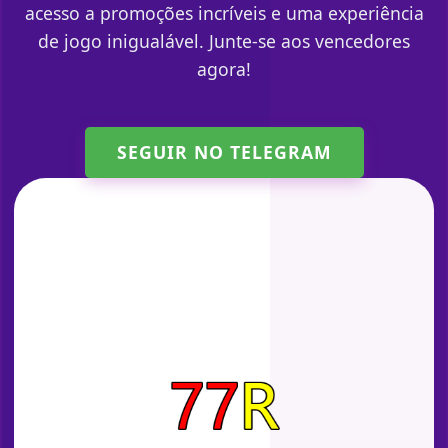
acesso a promoções incríveis e uma experiência
de jogo inigualável. Junte-se aos vencedores
agora!
SEGUIR NO TELEGRAM