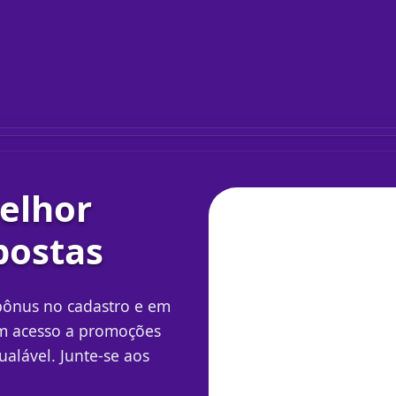
elhor
postas
bônus no cadastro e em
em acesso a promoções
ualável. Junte-se aos