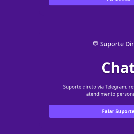
💬 Suporte Di
Cha
Suporte direto via Telegram, r
atendimento persona
Falar Suport