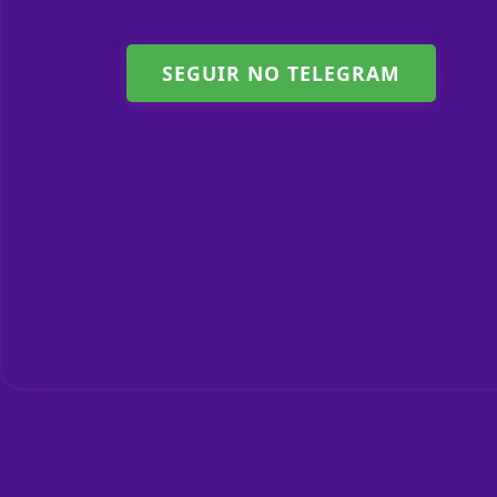
SEGUIR NO TELEGRAM