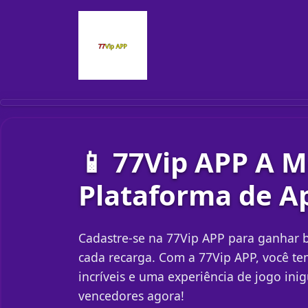
📱 77Vip APP A M
Plataforma de A
Cadastre-se na 77Vip APP para ganhar 
cada recarga. Com a 77Vip APP, você t
incríveis e uma experiência de jogo inig
vencedores agora!