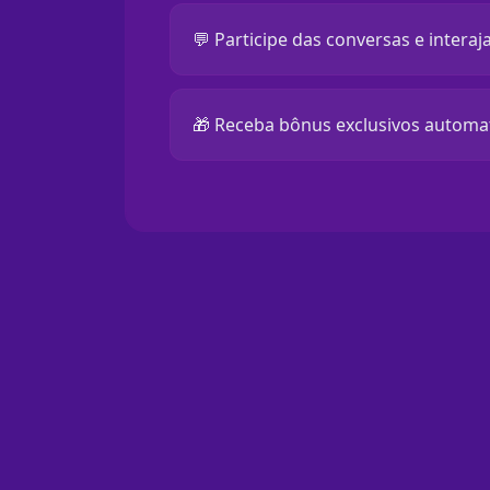
💬 Participe das conversas e interaj
🎁 Receba bônus exclusivos autom