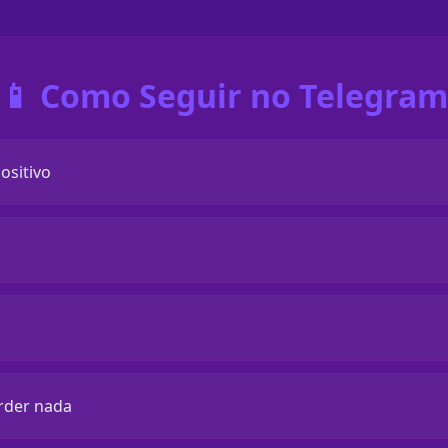
📱 Como Seguir no Telegram
ositivo
erder nada