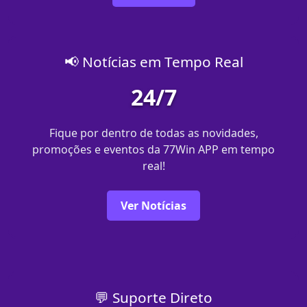
📢 Notícias em Tempo Real
24/7
Fique por dentro de todas as novidades,
promoções e eventos da 77Win APP em tempo
real!
Ver Notícias
💬 Suporte Direto