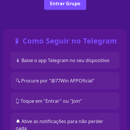
Entrar Grupo
📱 Como Seguir no Telegram
📱 Baixe o app Telegram no seu dispositivo
🔍 Procure por "@77Win APPOficial"
👆 Toque em "Entrar" ou "Join"
🔔 Ative as notificações para não perder
nada