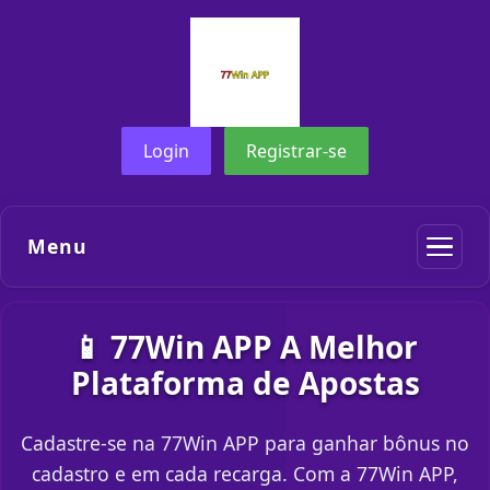
Login
Registrar-se
Menu
📱 77Win APP A Melhor
Plataforma de Apostas
Cadastre-se na 77Win APP para ganhar bônus no
cadastro e em cada recarga. Com a 77Win APP,