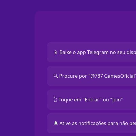
📱 Baixe o app Telegram no seu disp
🔍 Procure por "@787 GamesOficial
👆 Toque em "Entrar" ou "Join"
🔔 Ative as notificações para não p