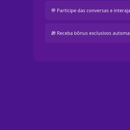
💬 Participe das conversas e interaj
🎁 Receba bônus exclusivos autom