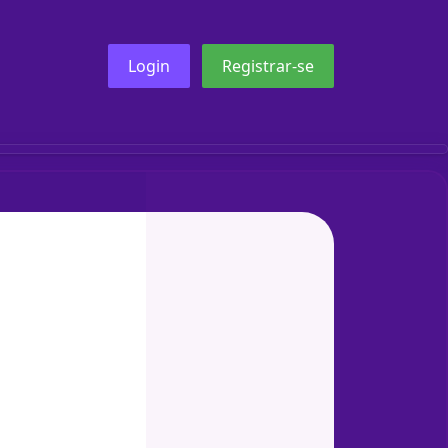
Login
Registrar-se