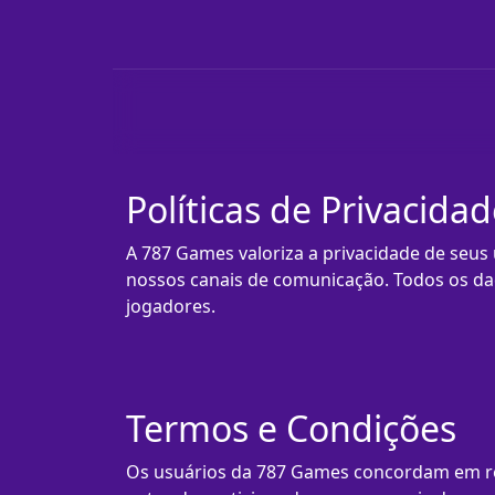
Políticas de Privacida
A 787 Games valoriza a privacidade de seu
nossos canais de comunicação. Todos os dad
jogadores.
Termos e Condições
Os usuários da 787 Games concordam em res