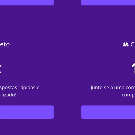
reto
👥 
t
espostas rápidas e
Junte-se a uma com
lizado!
compa
e