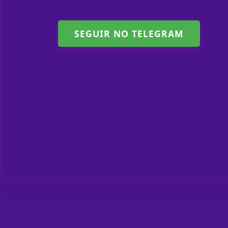
SEGUIR NO TELEGRAM