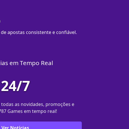
m
de apostas consistente e confiável.
cias em Tempo Real
24/7
e todas as novidades, promoções e
787 Games em tempo real!
Ver Notícias