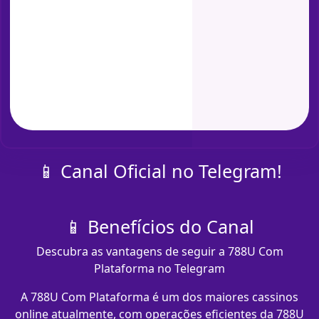
📱 Canal Oficial no Telegram!
📱 Benefícios do Canal
Descubra as vantagens de seguir a 788U Com
Plataforma no Telegram
A 788U Com Plataforma é um dos maiores cassinos
online atualmente, com operações eficientes da 788U