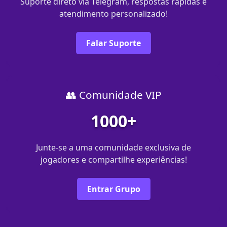
Suporte direto via Telegram, respostas rápidas e
atendimento personalizado!
Falar Suporte
👥 Comunidade VIP
1000+
Junte-se a uma comunidade exclusiva de
jogadores e compartilhe experiências!
Entrar Grupo