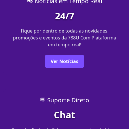
📢 Notícias em Tempo Real
24/7
Fique por dentro de todas as novidades,
promoções e eventos da 788U Com Plataforma
em tempo real!
Ver Notícias
💬 Suporte Direto
Chat