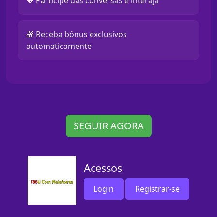
💬 Participe das conversas e interaja
🎁 Receba bônus exclusivos
automaticamente
SEGUIR AGORA
Acessos
Login
Registrar-se