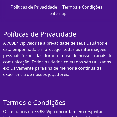
Políticas de Privacidade
Termos e Condições
Sitemap
Políticas de Privacidade
A 789Br Vip valoriza a privacidade de seus usuários e
está empenhada em proteger todas as informações
pessoais fornecidas durante o uso de nossos canais de
comunicação. Todos os dados coletados são utilizados
exclusivamente para fins de melhoria contínua da
experiência de nossos jogadores.
Termos e Condições
Os usuários da 789Br Vip concordam em respeitar