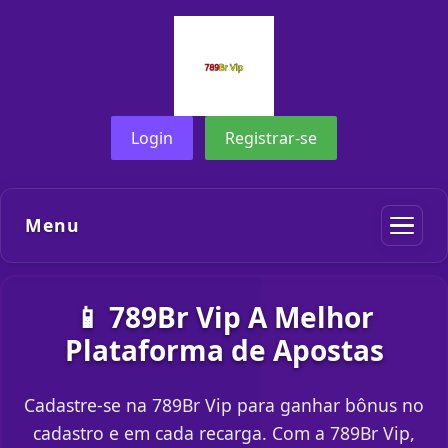
Login
Registrar-se
Menu
📱 789Br Vip A Melhor
Plataforma de Apostas
Cadastre-se na 789Br Vip para ganhar bônus no
cadastro e em cada recarga. Com a 789Br Vip,