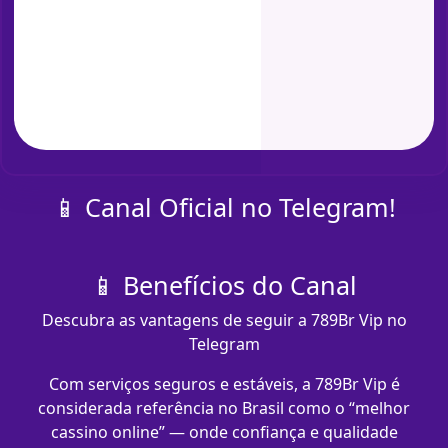
📱 Canal Oficial no Telegram!
📱 Benefícios do Canal
Descubra as vantagens de seguir a 789Br Vip no
Telegram
Com serviços seguros e estáveis, a 789Br Vip é
considerada referência no Brasil como o “melhor
cassino online” — onde confiança e qualidade