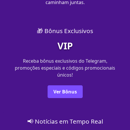
caminham juntas.
🎁 Bônus Exclusivos
VIP
Receba bônus exclusivos do Telegram,
promoções especiais e códigos promocionais
únicos!
Ver Bônus
📢 Notícias em Tempo Real