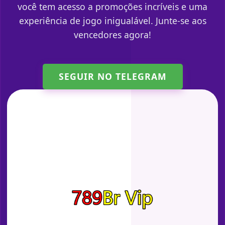
você tem acesso a promoções incríveis e uma
experiência de jogo inigualável. Junte-se aos
vencedores agora!
SEGUIR NO TELEGRAM