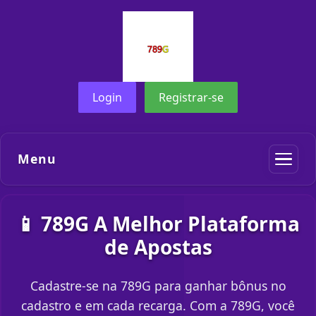
Login
Registrar-se
Menu
📱 789G A Melhor Plataforma
de Apostas
Cadastre-se na 789G para ganhar bônus no
cadastro e em cada recarga. Com a 789G, você