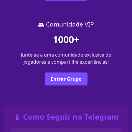
👥 Comunidade VIP
1000+
Junte-se a uma comunidade exclusiva de
jogadores e compartilhe experiências!
Entrar Grupo
📱 Como Seguir no Telegram