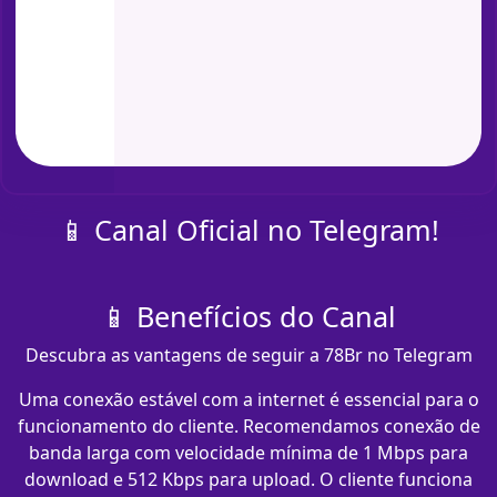
📱 Canal Oficial no Telegram!
📱 Benefícios do Canal
Descubra as vantagens de seguir a 78Br no Telegram
Uma conexão estável com a internet é essencial para o
funcionamento do cliente. Recomendamos conexão de
banda larga com velocidade mínima de 1 Mbps para
download e 512 Kbps para upload. O cliente funciona