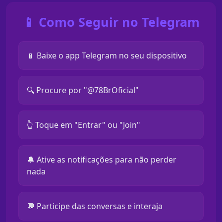
📱 Como Seguir no Telegram
📱 Baixe o app Telegram no seu dispositivo
🔍 Procure por "@78BrOficial"
👆 Toque em "Entrar" ou "Join"
🔔 Ative as notificações para não perder
nada
💬 Participe das conversas e interaja