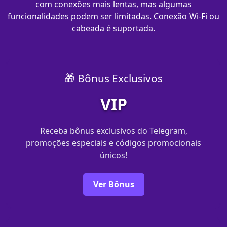
com conexões mais lentas, mas algumas
funcionalidades podem ser limitadas. Conexão Wi-Fi ou
cabeada é suportada.
🎁 Bônus Exclusivos
VIP
Receba bônus exclusivos do Telegram,
promoções especiais e códigos promocionais
únicos!
Ver Bônus