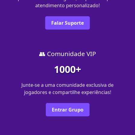
atendimento personalizado!
Falar Suporte
👥 Comunidade VIP
1000+
Junte-se a uma comunidade exclusiva de
jogadores e compartilhe experiências!
Entrar Grupo