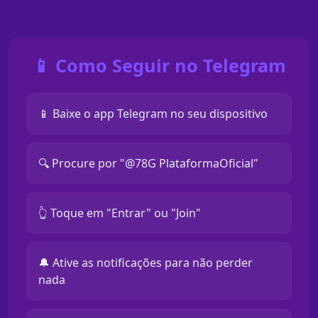
📱 Como Seguir no Telegram
📱 Baixe o app Telegram no seu dispositivo
🔍 Procure por "@78G PlataformaOficial"
👆 Toque em "Entrar" ou "Join"
🔔 Ative as notificações para não perder
nada