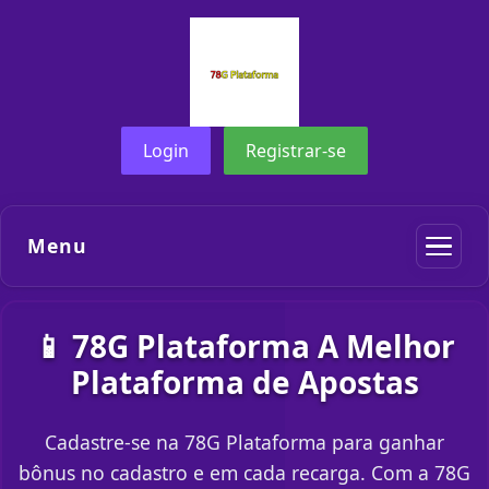
Login
Registrar-se
Menu
📱 78G Plataforma A Melhor
Plataforma de Apostas
Cadastre-se na 78G Plataforma para ganhar
bônus no cadastro e em cada recarga. Com a 78G