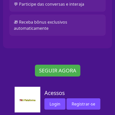
💬 Participe das conversas e interaja
🎁 Receba bônus exclusivos
automaticamente
SEGUIR AGORA
Acessos
Login
Registrar-se