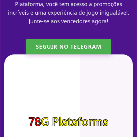
Plataforma, você tem acesso a promoções
incríveis e uma experiência de jogo inigualável.
Junte-se aos vencedores agora!
SEGUIR NO TELEGRAM