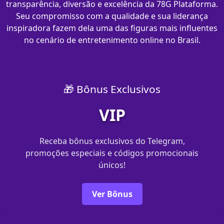
transparência, diversão e excelência da 78G Plataforma.
Seu compromisso com a qualidade e sua liderança
inspiradora fazem dela uma das figuras mais influentes
no cenário de entretenimento online no Brasil.
🎁 Bônus Exclusivos
VIP
Receba bônus exclusivos do Telegram,
promoções especiais e códigos promocionais
únicos!
Ver Bônus