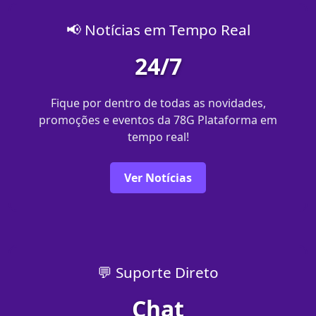
📢 Notícias em Tempo Real
24/7
Fique por dentro de todas as novidades,
promoções e eventos da 78G Plataforma em
tempo real!
Ver Notícias
💬 Suporte Direto
Chat