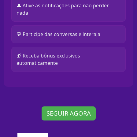
🔔 Ative as notificações para não perder
nada
💬 Participe das conversas e interaja
🎁 Receba bônus exclusivos
automaticamente
SEGUIR AGORA