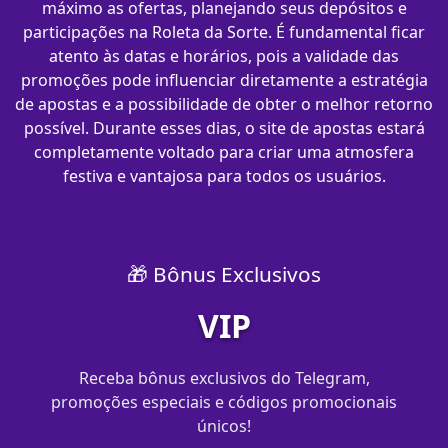
máximo as ofertas, planejando seus depósitos e
participações na Roleta da Sorte. É fundamental ficar
atento às datas e horários, pois a validade das
promoções pode influenciar diretamente a estratégia
de apostas e a possibilidade de obter o melhor retorno
possível. Durante esses dias, o site de apostas estará
completamente voltado para criar uma atmosfera
festiva e vantajosa para todos os usuários.
🎁 Bônus Exclusivos
VIP
Receba bônus exclusivos do Telegram,
promoções especiais e códigos promocionais
únicos!