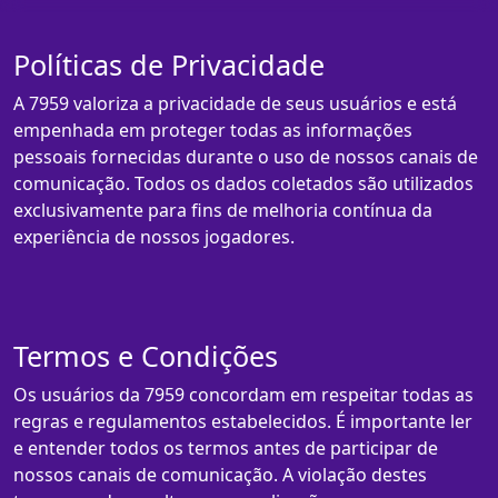
Políticas de Privacidade
A 7959 valoriza a privacidade de seus usuários e está
empenhada em proteger todas as informações
pessoais fornecidas durante o uso de nossos canais de
comunicação. Todos os dados coletados são utilizados
exclusivamente para fins de melhoria contínua da
experiência de nossos jogadores.
Termos e Condições
Os usuários da 7959 concordam em respeitar todas as
regras e regulamentos estabelecidos. É importante ler
e entender todos os termos antes de participar de
nossos canais de comunicação. A violação destes