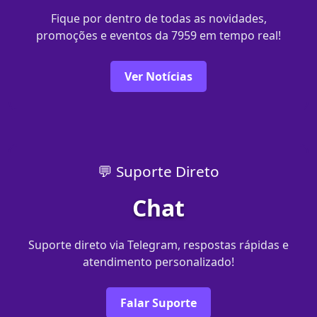
Fique por dentro de todas as novidades,
promoções e eventos da 7959 em tempo real!
Ver Notícias
💬 Suporte Direto
Chat
Suporte direto via Telegram, respostas rápidas e
atendimento personalizado!
Falar Suporte