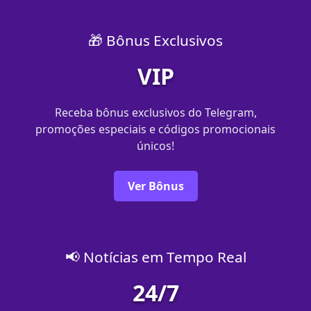
🎁 Bônus Exclusivos
VIP
Receba bônus exclusivos do Telegram,
promoções especiais e códigos promocionais
únicos!
Ver Bônus
📢 Notícias em Tempo Real
24/7