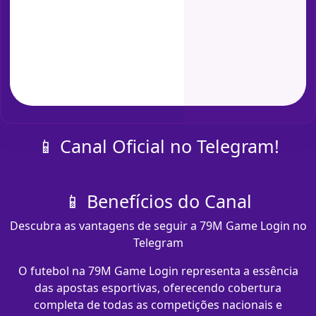
📱 Canal Oficial no Telegram!
📱 Benefícios do Canal
Descubra as vantagens de seguir a 79M Game Login no
Telegram
O futebol na 79M Game Login representa a essência
das apostas esportivas, oferecendo cobertura
completa de todas as competições nacionais e