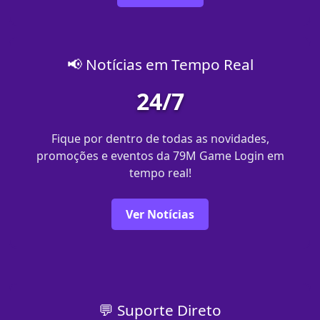
📢 Notícias em Tempo Real
24/7
Fique por dentro de todas as novidades,
promoções e eventos da 79M Game Login em
tempo real!
Ver Notícias
💬 Suporte Direto