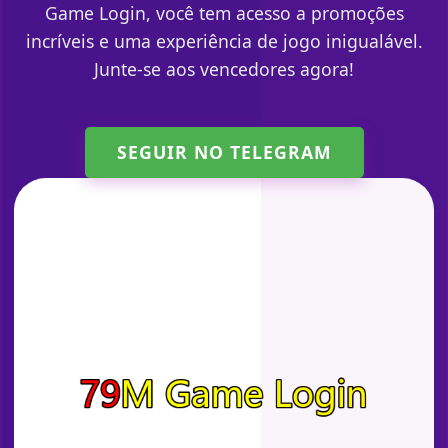
Game Login, você tem acesso a promoções
incríveis e uma experiência de jogo inigualável.
Junte-se aos vencedores agora!
SEGUIR NO TELEGRAM