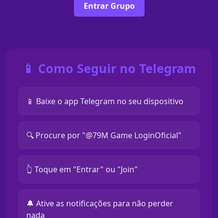
Entrar Grupo
📱 Como Seguir no Telegram
📱 Baixe o app Telegram no seu dispositivo
🔍 Procure por "@79M Game LoginOficial"
👆 Toque em "Entrar" ou "Join"
🔔 Ative as notificações para não perder
nada