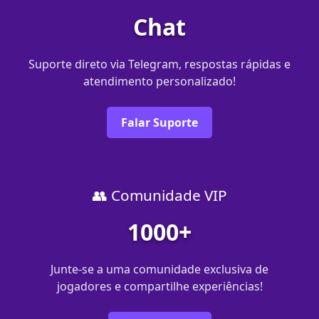
Chat
Suporte direto via Telegram, respostas rápidas e
atendimento personalizado!
Falar Suporte
👥 Comunidade VIP
1000+
Junte-se a uma comunidade exclusiva de
jogadores e compartilhe experiências!