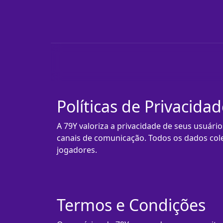
Políticas de Privacida
A 79Y valoriza a privacidade de seus usuár
canais de comunicação. Todos os dados cole
jogadores.
Termos e Condições