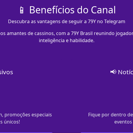
📱 Benefícios do Canal
Descubra as vantagens de seguir a 79Y no Telegram
dos amantes de cassinos, com a 79Y Brasil reunindo jogad
inteligência e habilidade.
sivos
📢 Notí
m, promoções especiais
Fique por dentro d
s únicos!
eventos