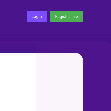
Login
Registrar-se