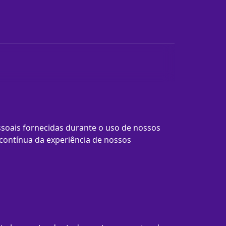
ssoais fornecidas durante o uso de nossos
 contínua da experiência de nossos