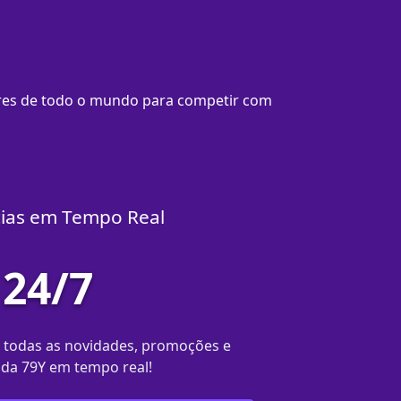
ores de todo o mundo para competir com
cias em Tempo Real
24/7
e todas as novidades, promoções e
 da 79Y em tempo real!