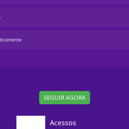
a
aticamente
SEGUIR AGORA
Acessos