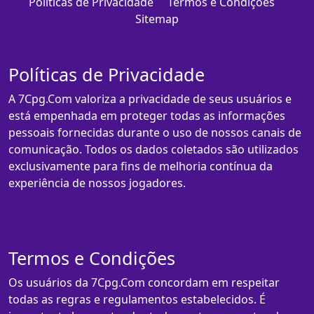
Políticas de Privacidade
Termos e Condições
Sitemap
Políticas de Privacidade
A 7Cpg.Com valoriza a privacidade de seus usuários e
está empenhada em proteger todas as informações
pessoais fornecidas durante o uso de nossos canais de
comunicação. Todos os dados coletados são utilizados
exclusivamente para fins de melhoria contínua da
experiência de nossos jogadores.
Termos e Condições
Os usuários da 7Cpg.Com concordam em respeitar
todas as regras e regulamentos estabelecidos. É