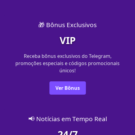
🎁 Bônus Exclusivos
VIP
Receba bônus exclusivos do Telegram,
promoções especiais e códigos promocionais
únicos!
Ver Bônus
📢 Notícias em Tempo Real
24/7