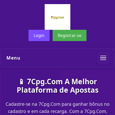
Login
Registrar-se
Menu
📱 7Cpg.Com A Melhor
Plataforma de Apostas
Cadastre-se na 7Cpg.Com para ganhar bônus no
cadastro e em cada recarga. Com a 7Cpg.Com,