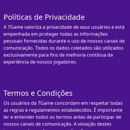
Políticas de Privacidade
A 7Game valoriza a privacidade de seus usuários e está
empenhada em proteger todas as informações
pessoais fornecidas durante o uso de nossos canais de
comunicação. Todos os dados coletados são utilizados
exclusivamente para fins de melhoria contínua da
experiência de nossos jogadores.
Termos e Condições
Os usuários da 7Game concordam em respeitar todas
as regras e regulamentos estabelecidos. É importante
ler e entender todos os termos antes de participar de
nossos canais de comunicação. A violação destes