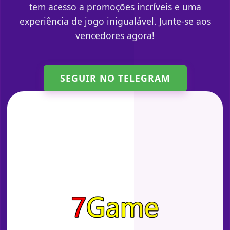
tem acesso a promoções incríveis e uma
experiência de jogo inigualável. Junte-se aos
vencedores agora!
SEGUIR NO TELEGRAM