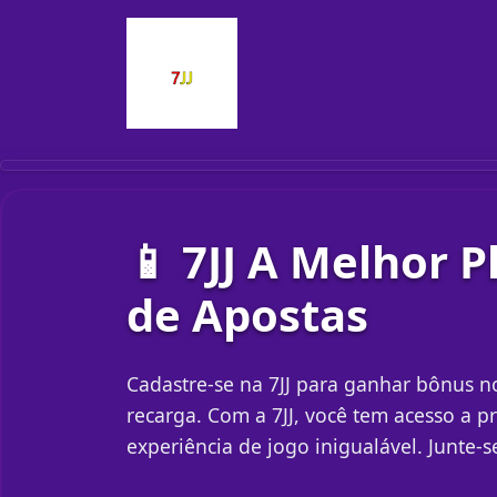
📱 7JJ A Melhor 
de Apostas
Cadastre-se na 7JJ para ganhar bônus n
recarga. Com a 7JJ, você tem acesso a p
experiência de jogo inigualável. Junte-