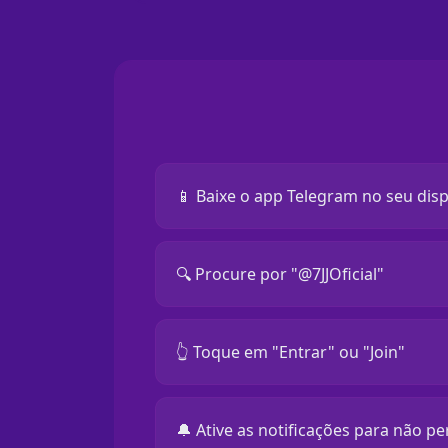
📱 Baixe o app Telegram no seu disp
🔍 Procure por "@7JJOficial"
👆 Toque em "Entrar" ou "Join"
🔔 Ative as notificações para não p