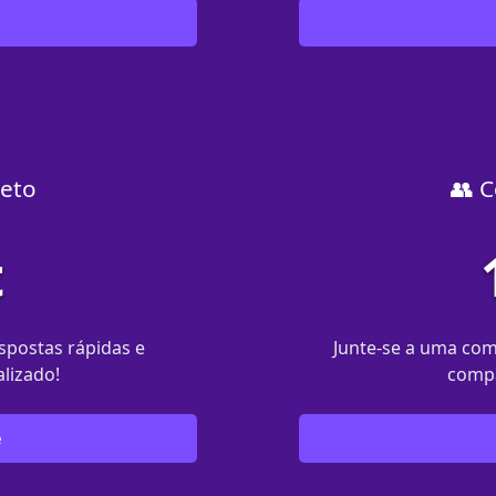
reto
👥 
t
espostas rápidas e
Junte-se a uma com
lizado!
compa
e