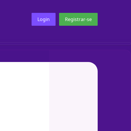
Login
Registrar-se