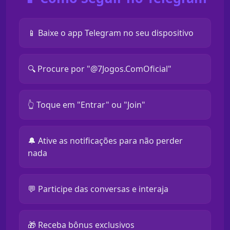
📱 Baixe o app Telegram no seu dispositivo
🔍 Procure por "@7Jogos.ComOficial"
👆 Toque em "Entrar" ou "Join"
🔔 Ative as notificações para não perder
nada
💬 Participe das conversas e interaja
🎁 Receba bônus exclusivos