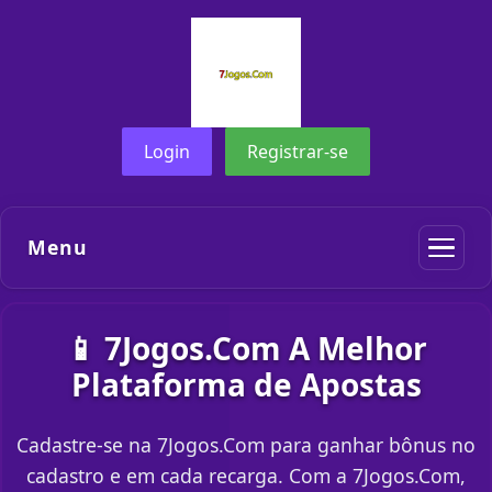
Login
Registrar-se
Menu
📱 7Jogos.Com A Melhor
Plataforma de Apostas
Cadastre-se na 7Jogos.Com para ganhar bônus no
cadastro e em cada recarga. Com a 7Jogos.Com,