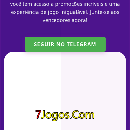
você tem acesso a promoções incríveis e uma
experiência de jogo inigualável. Junte-se aos
vencedores agora!
SEGUIR NO TELEGRAM