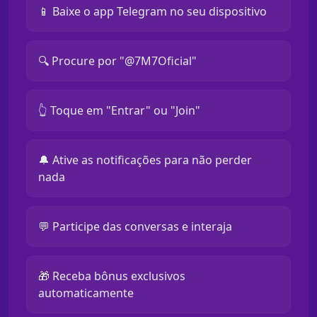
📱 Baixe o app Telegram no seu dispositivo
🔍 Procure por "@7M7Oficial"
👆 Toque em "Entrar" ou "Join"
🔔 Ative as notificações para não perder
nada
💬 Participe das conversas e interaja
🎁 Receba bônus exclusivos
automaticamente