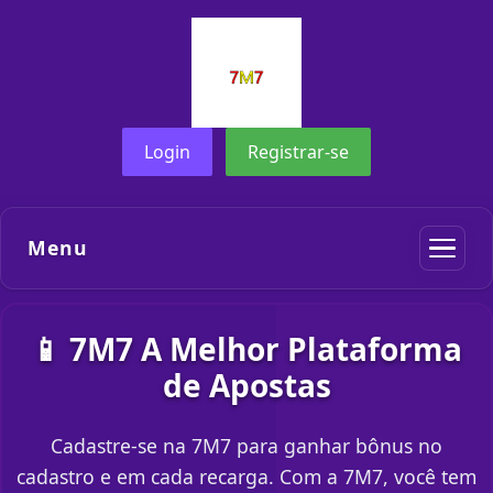
Login
Registrar-se
Menu
📱 7M7 A Melhor Plataforma
de Apostas
Cadastre-se na 7M7 para ganhar bônus no
cadastro e em cada recarga. Com a 7M7, você tem