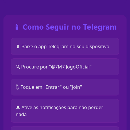
📱 Como Seguir no Telegram
📱 Baixe o app Telegram no seu dispositivo
🔍 Procure por "@7M7 JogoOficial"
👆 Toque em "Entrar" ou "Join"
🔔 Ative as notificações para não perder
nada