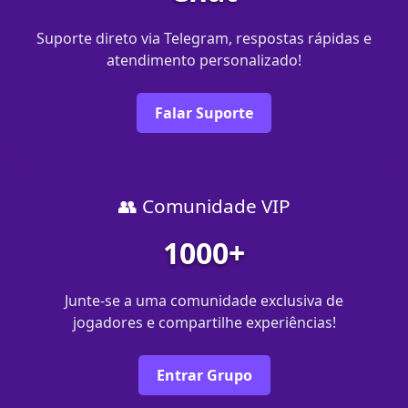
Suporte direto via Telegram, respostas rápidas e
atendimento personalizado!
Falar Suporte
👥 Comunidade VIP
1000+
Junte-se a uma comunidade exclusiva de
jogadores e compartilhe experiências!
Entrar Grupo