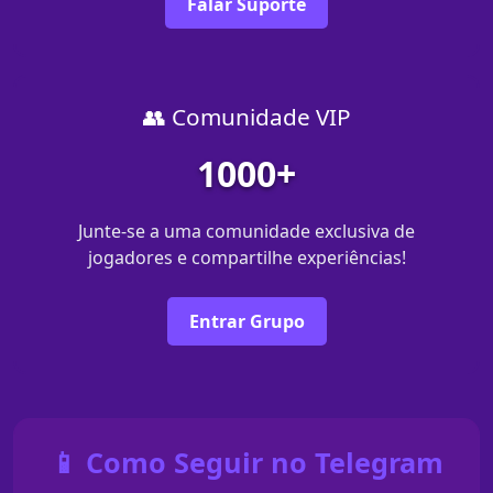
Falar Suporte
👥 Comunidade VIP
1000+
Junte-se a uma comunidade exclusiva de
jogadores e compartilhe experiências!
Entrar Grupo
📱 Como Seguir no Telegram