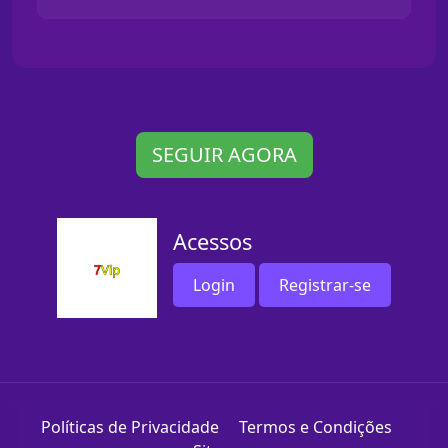
SEGUIR AGORA
Acessos
Login
Registrar-se
Políticas de Privacidade
Termos e Condições