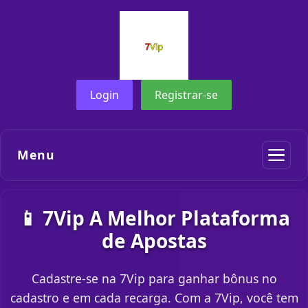
Login
Registrar-se
Menu
📱 7Vip A Melhor Plataforma
de Apostas
Cadastre-se na 7Vip para ganhar bônus no
cadastro e em cada recarga. Com a 7Vip, você tem