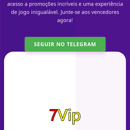
acesso a promoções incríveis e uma experiência
de jogo inigualável. Junte-se aos vencedores
agora!
SEGUIR NO TELEGRAM