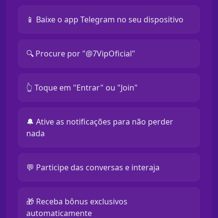
📱 Baixe o app Telegram no seu dispositivo
🔍 Procure por "@7VipOficial"
👆 Toque em "Entrar" ou "Join"
🔔 Ative as notificações para não perder
nada
💬 Participe das conversas e interaja
🎁 Receba bônus exclusivos
automaticamente