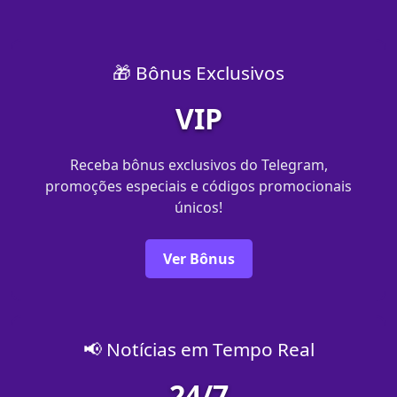
🎁 Bônus Exclusivos
VIP
Receba bônus exclusivos do Telegram,
promoções especiais e códigos promocionais
únicos!
Ver Bônus
📢 Notícias em Tempo Real
24/7