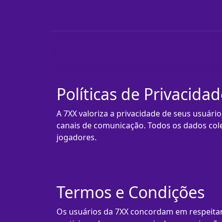
Políticas de Privacida
A 7XX valoriza a privacidade de seus usuár
canais de comunicação. Todos os dados cole
jogadores.
Termos e Condições
Os usuários da 7XX concordam em respeitar 