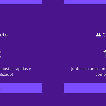
reto
👥 
t
espostas rápidas e
Junte-se a uma com
lizado!
compa
e