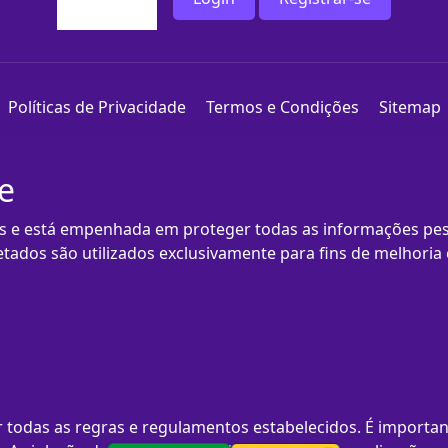
Políticas de Privacidade
Termos e Condições
Sitemap
de
ios e está empenhada em proteger todas as informações pe
tados são utilizados exclusivamente para fins de melhoria
todas as regras e regulamentos estabelecidos. É importan