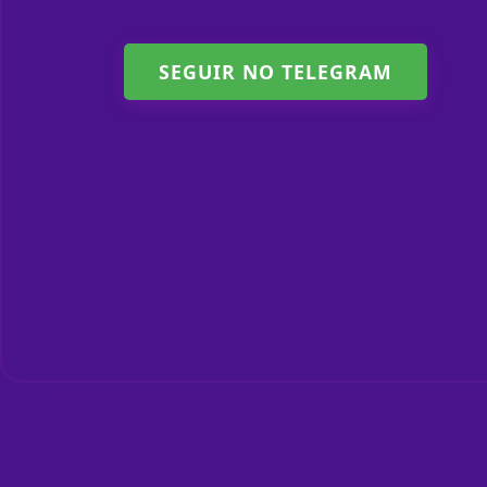
SEGUIR NO TELEGRAM