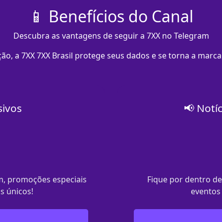
📱 Benefícios do Canal
Descubra as vantagens de seguir a 7XX no Telegram
o, a 7XX 7XX Brasil protege seus dados e se torna a marca 
sivos
📢 Notí
m, promoções especiais
Fique por dentro d
s únicos!
eventos