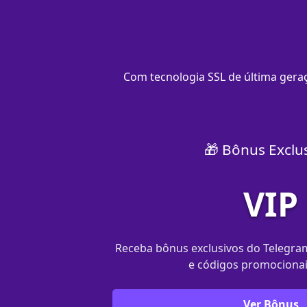
Com tecnologia SSL de última geraçã
🎁 Bônus Exclu
VIP
Receba bônus exclusivos do Telegra
e códigos promocionai
Ver Bônus