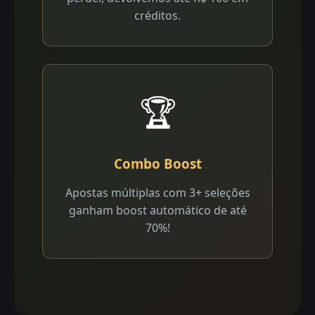
créditos.
🏆
Combo Boost
Apostas múltiplas com 3+ seleções
ganham boost automático de até
70%!