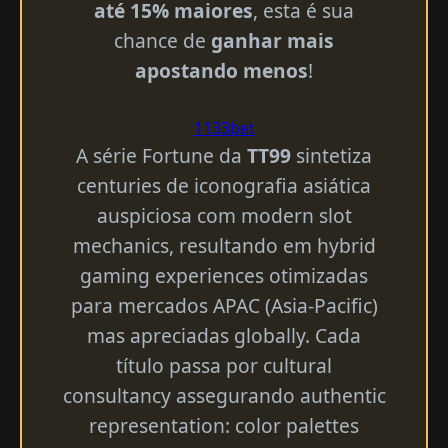
até 15% maiores
, esta é sua
chance de
ganhar mais
apostando menos
!
1133bet
A série Fortune da
TT99
sintetiza
centuries de iconografia asiática
auspiciosa com modern slot
mechanics, resultando em hybrid
gaming experiences otimizadas
para mercados APAC (Asia-Pacific)
mas apreciadas globally. Cada
título passa por cultural
consultancy assegurando authentic
representation: color palettes