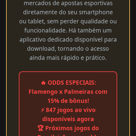
mercados de apostas esportivas
diretamente do seu smartphone
ou tablet, sem perder qualidade ou
funcionalidade. Há também um
aplicativo dedicado disponível para
download, tornando o acesso
ainda mais rápido e prático.
🔥 ODDS ESPECIAIS:
Flamengo x Palmeiras com
15% de bônus!
⚡ 847 jogos ao vivo
disponíveis agora
🏆 Próximos jogos do