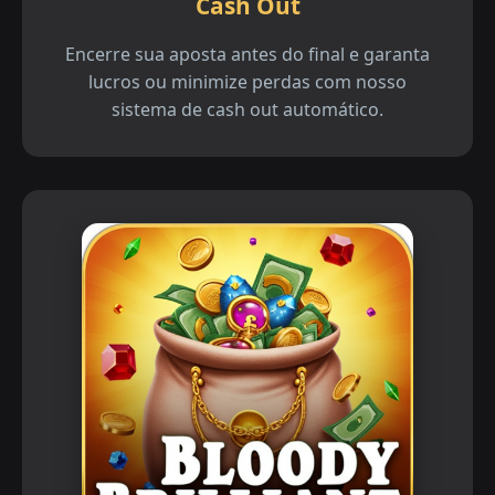
Cash Out
Encerre sua aposta antes do final e garanta
lucros ou minimize perdas com nosso
sistema de cash out automático.