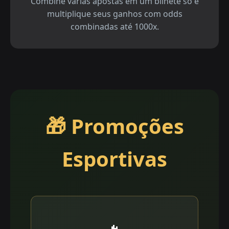
Combine várias apostas em um bilhete só e
multiplique seus ganhos com odds
combinadas até 1000x.
🎁 Promoções
Esportivas