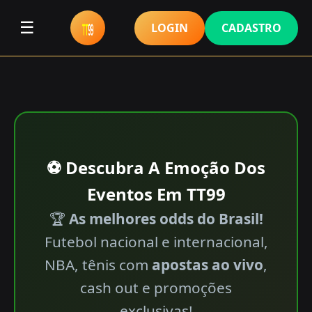
☰
LOGIN
CADASTRO
⚽ Descubra A Emoção Dos
Eventos Em TT99
🏆
As melhores odds do Brasil!
Futebol nacional e internacional,
NBA, tênis com
apostas ao vivo
,
cash out e promoções
exclusivas!