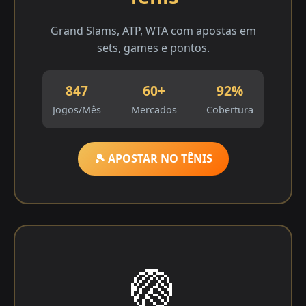
Grand Slams, ATP, WTA com apostas em
sets, games e pontos.
847
60+
92%
Jogos/Mês
Mercados
Cobertura
🎾 APOSTAR NO TÊNIS
🏐